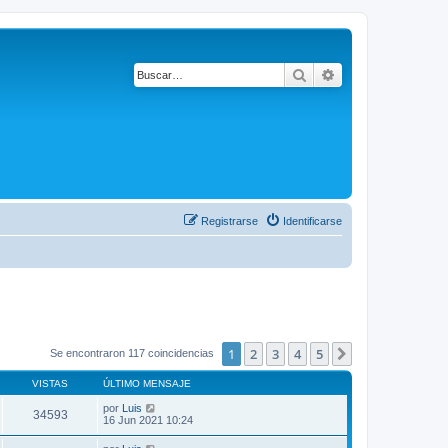
Buscar
Búsqueda avanza
Registrarse
Identificarse
1
2
3
4
5
Siguiente
Se encontraron 117 coincidencias
VISTAS
ÚLTIMO MENSAJE
por
Luis
34593
16 Jun 2021 10:24