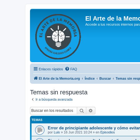
El Arte de la Memo
Accede a tus recursos internos par
Enlaces rápidos
FAQ
El Arte de la Memoria.org
Índice
Buscar
Temas sin res
Temas sin respuesta
Ir a búsqueda avanzada
Buscar
Búsqueda avanzada
TEMAS
Error de principiante adolescente y cómo evita
por
Luis
»
16 Jun 2021 10:24
» en
Episodios