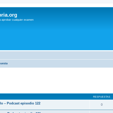
ria.org
a aprobar cualquier examen
puesta
RESPUESTAS
rlo – Podcast episodio 122
0