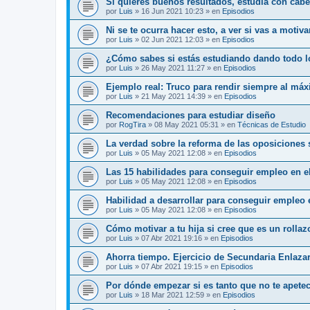
Si quieres buenos resultados, estudia con cab
por
Luis
»
16 Jun 2021 10:23
» en
Episodios
Ni se te ocurra hacer esto, a ver si vas a motiv
por
Luis
»
02 Jun 2021 12:03
» en
Episodios
¿Cómo sabes si estás estudiando dando todo l
por
Luis
»
26 May 2021 11:27
» en
Episodios
Ejemplo real: Truco para rendir siempre al má
por
Luis
»
21 May 2021 14:39
» en
Episodios
Recomendaciones para estudiar diseño
por
RogTira
»
08 May 2021 05:31
» en
Técnicas de Estudio
La verdad sobre la reforma de las oposiciones
por
Luis
»
05 May 2021 12:08
» en
Episodios
Las 15 habilidades para conseguir empleo en el
por
Luis
»
05 May 2021 12:08
» en
Episodios
Habilidad a desarrollar para conseguir empleo 
por
Luis
»
05 May 2021 12:08
» en
Episodios
Cómo motivar a tu hija si cree que es un rolla
por
Luis
»
07 Abr 2021 19:16
» en
Episodios
Ahorra tiempo. Ejercicio de Secundaria Enlaza
por
Luis
»
07 Abr 2021 19:15
» en
Episodios
Por dónde empezar si es tanto que no te apete
por
Luis
»
18 Mar 2021 12:59
» en
Episodios