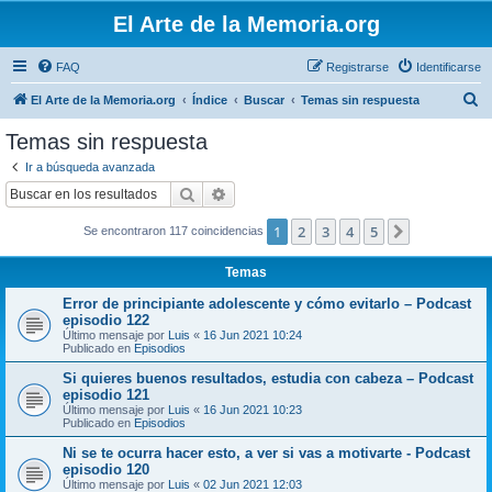
El Arte de la Memoria.org
FAQ
Registrarse
Identificarse
B
El Arte de la Memoria.org
Índice
Buscar
Temas sin respuesta
u
Temas sin respuesta
s
Ir a búsqueda avanzada
c
Buscar
Búsqueda avanzada
a
1
2
3
4
5
Siguiente
Se encontraron 117 coincidencias
r
Temas
Error de principiante adolescente y cómo evitarlo – Podcast
episodio 122
Último mensaje por
Luis
«
16 Jun 2021 10:24
Publicado en
Episodios
Si quieres buenos resultados, estudia con cabeza – Podcast
episodio 121
Último mensaje por
Luis
«
16 Jun 2021 10:23
Publicado en
Episodios
Ni se te ocurra hacer esto, a ver si vas a motivarte - Podcast
episodio 120
Último mensaje por
Luis
«
02 Jun 2021 12:03