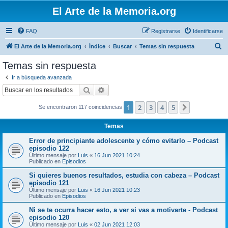
El Arte de la Memoria.org
FAQ
Registrarse
Identificarse
B
El Arte de la Memoria.org
Índice
Buscar
Temas sin respuesta
u
Temas sin respuesta
s
Ir a búsqueda avanzada
c
Buscar
Búsqueda avanzada
a
1
2
3
4
5
Siguiente
Se encontraron 117 coincidencias
r
Temas
Error de principiante adolescente y cómo evitarlo – Podcast
episodio 122
Último mensaje por
Luis
«
16 Jun 2021 10:24
Publicado en
Episodios
Si quieres buenos resultados, estudia con cabeza – Podcast
episodio 121
Último mensaje por
Luis
«
16 Jun 2021 10:23
Publicado en
Episodios
Ni se te ocurra hacer esto, a ver si vas a motivarte - Podcast
episodio 120
Último mensaje por
Luis
«
02 Jun 2021 12:03