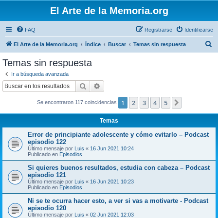
El Arte de la Memoria.org
FAQ
Registrarse
Identificarse
B
El Arte de la Memoria.org
Índice
Buscar
Temas sin respuesta
u
Temas sin respuesta
s
Ir a búsqueda avanzada
c
Buscar
Búsqueda avanzada
a
1
2
3
4
5
Siguiente
Se encontraron 117 coincidencias
r
Temas
Error de principiante adolescente y cómo evitarlo – Podcast
episodio 122
Último mensaje por
Luis
«
16 Jun 2021 10:24
Publicado en
Episodios
Si quieres buenos resultados, estudia con cabeza – Podcast
episodio 121
Último mensaje por
Luis
«
16 Jun 2021 10:23
Publicado en
Episodios
Ni se te ocurra hacer esto, a ver si vas a motivarte - Podcast
episodio 120
Último mensaje por
Luis
«
02 Jun 2021 12:03