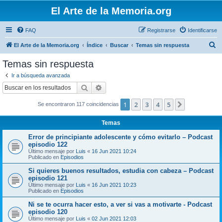
El Arte de la Memoria.org
FAQ
Registrarse
Identificarse
B
El Arte de la Memoria.org
Índice
Buscar
Temas sin respuesta
u
Temas sin respuesta
s
Ir a búsqueda avanzada
c
Buscar
Búsqueda avanzada
a
1
2
3
4
5
Siguiente
Se encontraron 117 coincidencias
r
Temas
Error de principiante adolescente y cómo evitarlo – Podcast
episodio 122
Último mensaje por
Luis
«
16 Jun 2021 10:24
Publicado en
Episodios
Si quieres buenos resultados, estudia con cabeza – Podcast
episodio 121
Último mensaje por
Luis
«
16 Jun 2021 10:23
Publicado en
Episodios
Ni se te ocurra hacer esto, a ver si vas a motivarte - Podcast
episodio 120
Último mensaje por
Luis
«
02 Jun 2021 12:03