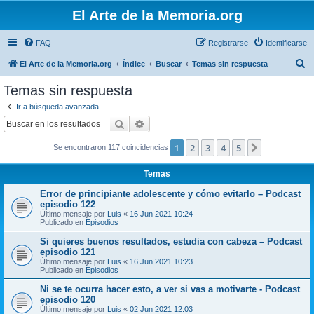
El Arte de la Memoria.org
FAQ
Registrarse
Identificarse
B
El Arte de la Memoria.org
Índice
Buscar
Temas sin respuesta
u
Temas sin respuesta
s
Ir a búsqueda avanzada
c
Buscar
Búsqueda avanzada
a
1
2
3
4
5
Siguiente
Se encontraron 117 coincidencias
r
Temas
Error de principiante adolescente y cómo evitarlo – Podcast
episodio 122
Último mensaje por
Luis
«
16 Jun 2021 10:24
Publicado en
Episodios
Si quieres buenos resultados, estudia con cabeza – Podcast
episodio 121
Último mensaje por
Luis
«
16 Jun 2021 10:23
Publicado en
Episodios
Ni se te ocurra hacer esto, a ver si vas a motivarte - Podcast
episodio 120
Último mensaje por
Luis
«
02 Jun 2021 12:03