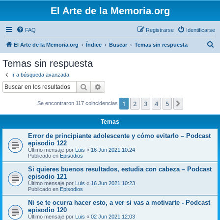
El Arte de la Memoria.org
FAQ
Registrarse
Identificarse
B
El Arte de la Memoria.org
Índice
Buscar
Temas sin respuesta
u
Temas sin respuesta
s
Ir a búsqueda avanzada
c
Buscar
Búsqueda avanzada
a
1
2
3
4
5
Siguiente
Se encontraron 117 coincidencias
r
Temas
Error de principiante adolescente y cómo evitarlo – Podcast
episodio 122
Último mensaje por
Luis
«
16 Jun 2021 10:24
Publicado en
Episodios
Si quieres buenos resultados, estudia con cabeza – Podcast
episodio 121
Último mensaje por
Luis
«
16 Jun 2021 10:23
Publicado en
Episodios
Ni se te ocurra hacer esto, a ver si vas a motivarte - Podcast
episodio 120
Último mensaje por
Luis
«
02 Jun 2021 12:03