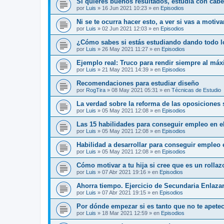
Si quieres buenos resultados, estudia con cab
por
Luis
»
16 Jun 2021 10:23
» en
Episodios
Ni se te ocurra hacer esto, a ver si vas a motiv
por
Luis
»
02 Jun 2021 12:03
» en
Episodios
¿Cómo sabes si estás estudiando dando todo l
por
Luis
»
26 May 2021 11:27
» en
Episodios
Ejemplo real: Truco para rendir siempre al má
por
Luis
»
21 May 2021 14:39
» en
Episodios
Recomendaciones para estudiar diseño
por
RogTira
»
08 May 2021 05:31
» en
Técnicas de Estudio
La verdad sobre la reforma de las oposiciones
por
Luis
»
05 May 2021 12:08
» en
Episodios
Las 15 habilidades para conseguir empleo en el
por
Luis
»
05 May 2021 12:08
» en
Episodios
Habilidad a desarrollar para conseguir empleo 
por
Luis
»
05 May 2021 12:08
» en
Episodios
Cómo motivar a tu hija si cree que es un rolla
por
Luis
»
07 Abr 2021 19:16
» en
Episodios
Ahorra tiempo. Ejercicio de Secundaria Enlaza
por
Luis
»
07 Abr 2021 19:15
» en
Episodios
Por dónde empezar si es tanto que no te apete
por
Luis
»
18 Mar 2021 12:59
» en
Episodios