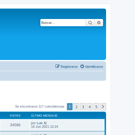
Buscar
Búsqueda avanza
Registrarse
Identificarse
1
2
3
4
5
Siguiente
Se encontraron 117 coincidencias
VISTAS
ÚLTIMO MENSAJE
por
Luis
34586
16 Jun 2021 10:24