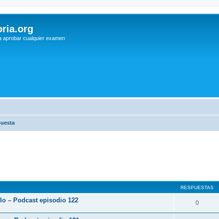
ria.org
a aprobar cualquier examen
puesta
RESPUESTAS
rlo – Podcast episodio 122
0