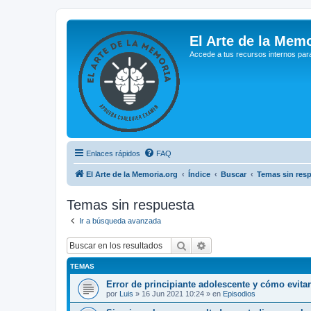
El Arte de la Memo
Accede a tus recursos internos par
Enlaces rápidos
FAQ
El Arte de la Memoria.org
Índice
Buscar
Temas sin res
Temas sin respuesta
Ir a búsqueda avanzada
Buscar
Búsqueda avanzada
TEMAS
Error de principiante adolescente y cómo evita
por
Luis
»
16 Jun 2021 10:24
» en
Episodios