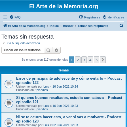
El Arte de la Memoria.org
FAQ
Registrarse
Identificarse
B
El Arte de la Memoria.org
Índice
Buscar
Temas sin respuesta
u
Temas sin respuesta
s
Ir a búsqueda avanzada
c
Buscar
Búsqueda avanzada
a
1
2
3
4
5
Siguiente
Se encontraron 117 coincidencias
r
Temas
Error de principiante adolescente y cómo evitarlo – Podcast
episodio 122
Último mensaje por
Luis
«
16 Jun 2021 10:24
Publicado en
Episodios
Si quieres buenos resultados, estudia con cabeza – Podcast
episodio 121
Último mensaje por
Luis
«
16 Jun 2021 10:23
Publicado en
Episodios
Ni se te ocurra hacer esto, a ver si vas a motivarte - Podcast
episodio 120
Último mensaje por
Luis
«
02 Jun 2021 12:03