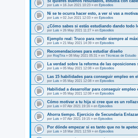
Si quieres buenos resultados, estudia con cab
por
Luis
»
16 Jun 2021 10:23
» en
Episodios
Ni se te ocurra hacer esto, a ver si vas a motiv
por
Luis
»
02 Jun 2021 12:03
» en
Episodios
¿Cómo sabes si estás estudiando dando todo l
por
Luis
»
26 May 2021 11:27
» en
Episodios
Ejemplo real: Truco para rendir siempre al má
por
Luis
»
21 May 2021 14:39
» en
Episodios
Recomendaciones para estudiar diseño
por
RogTira
»
08 May 2021 05:31
» en
Técnicas de Estudio
La verdad sobre la reforma de las oposiciones
por
Luis
»
05 May 2021 12:08
» en
Episodios
Las 15 habilidades para conseguir empleo en el
por
Luis
»
05 May 2021 12:08
» en
Episodios
Habilidad a desarrollar para conseguir empleo 
por
Luis
»
05 May 2021 12:08
» en
Episodios
Cómo motivar a tu hija si cree que es un rolla
por
Luis
»
07 Abr 2021 19:16
» en
Episodios
Ahorra tiempo. Ejercicio de Secundaria Enlaza
por
Luis
»
07 Abr 2021 19:15
» en
Episodios
Por dónde empezar si es tanto que no te apete
por
Luis
»
18 Mar 2021 12:59
» en
Episodios