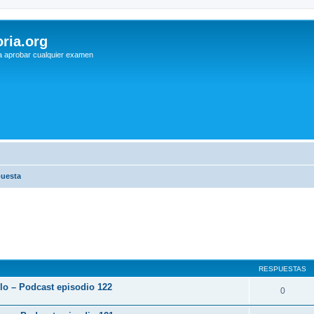
ria.org
a aprobar cualquier examen
puesta
RESPUESTAS
rlo – Podcast episodio 122
0