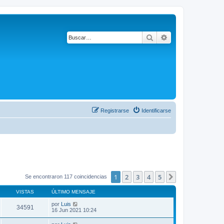
Buscar
Búsqueda avanza
Registrarse
Identificarse
1
2
3
4
5
Siguiente
Se encontraron 117 coincidencias
VISTAS
ÚLTIMO MENSAJE
por
Luis
34591
16 Jun 2021 10:24