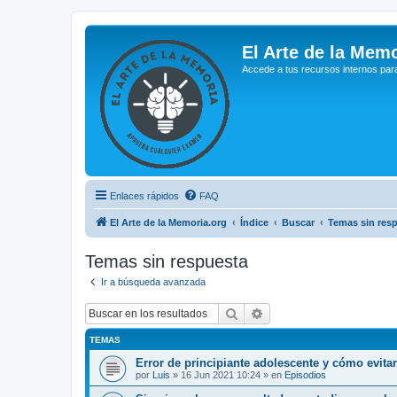
El Arte de la Memo
Accede a tus recursos internos par
Enlaces rápidos
FAQ
El Arte de la Memoria.org
Índice
Buscar
Temas sin res
Temas sin respuesta
Ir a búsqueda avanzada
Buscar
Búsqueda avanzada
TEMAS
Error de principiante adolescente y cómo evita
por
Luis
»
16 Jun 2021 10:24
» en
Episodios