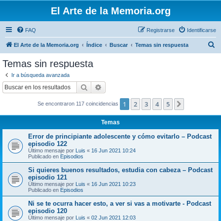
El Arte de la Memoria.org
FAQ
Registrarse
Identificarse
B
El Arte de la Memoria.org
Índice
Buscar
Temas sin respuesta
u
Temas sin respuesta
s
Ir a búsqueda avanzada
c
Buscar
Búsqueda avanzada
a
1
2
3
4
5
Siguiente
Se encontraron 117 coincidencias
r
Temas
Error de principiante adolescente y cómo evitarlo – Podcast
episodio 122
Último mensaje por
Luis
«
16 Jun 2021 10:24
Publicado en
Episodios
Si quieres buenos resultados, estudia con cabeza – Podcast
episodio 121
Último mensaje por
Luis
«
16 Jun 2021 10:23
Publicado en
Episodios
Ni se te ocurra hacer esto, a ver si vas a motivarte - Podcast
episodio 120
Último mensaje por
Luis
«
02 Jun 2021 12:03