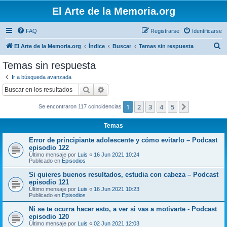
El Arte de la Memoria.org
FAQ
Registrarse
Identificarse
B
El Arte de la Memoria.org
Índice
Buscar
Temas sin respuesta
u
Temas sin respuesta
s
Ir a búsqueda avanzada
c
Buscar
Búsqueda avanzada
a
1
2
3
4
5
Siguiente
Se encontraron 117 coincidencias
r
Temas
Error de principiante adolescente y cómo evitarlo – Podcast
episodio 122
Último mensaje por
Luis
«
16 Jun 2021 10:24
Publicado en
Episodios
Si quieres buenos resultados, estudia con cabeza – Podcast
episodio 121
Último mensaje por
Luis
«
16 Jun 2021 10:23
Publicado en
Episodios
Ni se te ocurra hacer esto, a ver si vas a motivarte - Podcast
episodio 120
Último mensaje por
Luis
«
02 Jun 2021 12:03