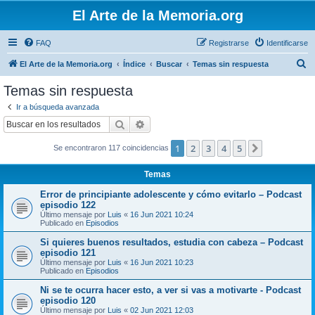
El Arte de la Memoria.org
FAQ
Registrarse
Identificarse
B
El Arte de la Memoria.org
Índice
Buscar
Temas sin respuesta
u
Temas sin respuesta
s
Ir a búsqueda avanzada
c
Buscar
Búsqueda avanzada
a
1
2
3
4
5
Siguiente
Se encontraron 117 coincidencias
r
Temas
Error de principiante adolescente y cómo evitarlo – Podcast
episodio 122
Último mensaje por
Luis
«
16 Jun 2021 10:24
Publicado en
Episodios
Si quieres buenos resultados, estudia con cabeza – Podcast
episodio 121
Último mensaje por
Luis
«
16 Jun 2021 10:23
Publicado en
Episodios
Ni se te ocurra hacer esto, a ver si vas a motivarte - Podcast
episodio 120
Último mensaje por
Luis
«
02 Jun 2021 12:03