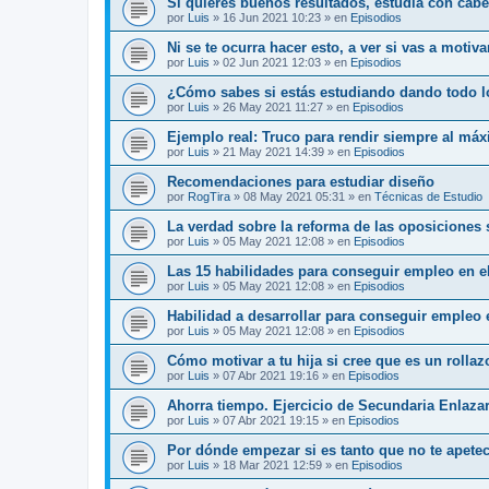
Si quieres buenos resultados, estudia con cab
por
Luis
»
16 Jun 2021 10:23
» en
Episodios
Ni se te ocurra hacer esto, a ver si vas a motiv
por
Luis
»
02 Jun 2021 12:03
» en
Episodios
¿Cómo sabes si estás estudiando dando todo l
por
Luis
»
26 May 2021 11:27
» en
Episodios
Ejemplo real: Truco para rendir siempre al má
por
Luis
»
21 May 2021 14:39
» en
Episodios
Recomendaciones para estudiar diseño
por
RogTira
»
08 May 2021 05:31
» en
Técnicas de Estudio
La verdad sobre la reforma de las oposiciones
por
Luis
»
05 May 2021 12:08
» en
Episodios
Las 15 habilidades para conseguir empleo en el
por
Luis
»
05 May 2021 12:08
» en
Episodios
Habilidad a desarrollar para conseguir empleo 
por
Luis
»
05 May 2021 12:08
» en
Episodios
Cómo motivar a tu hija si cree que es un rolla
por
Luis
»
07 Abr 2021 19:16
» en
Episodios
Ahorra tiempo. Ejercicio de Secundaria Enlaza
por
Luis
»
07 Abr 2021 19:15
» en
Episodios
Por dónde empezar si es tanto que no te apete
por
Luis
»
18 Mar 2021 12:59
» en
Episodios