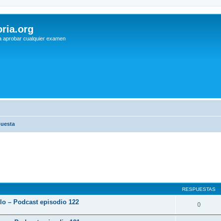
ria.org
a aprobar cualquier examen
puesta
RESPUESTAS
rlo – Podcast episodio 122
0