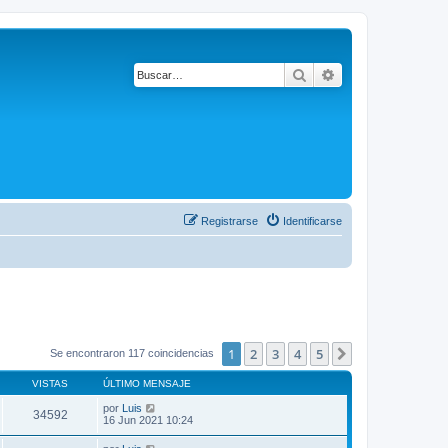
Buscar
Búsqueda avanza
Registrarse
Identificarse
1
2
3
4
5
Siguiente
Se encontraron 117 coincidencias
VISTAS
ÚLTIMO MENSAJE
por
Luis
34592
16 Jun 2021 10:24