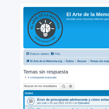
El Arte de la Memo
Accede a tus recursos internos par
Enlaces rápidos
FAQ
El Arte de la Memoria.org
Índice
Buscar
Temas sin res
Temas sin respuesta
Ir a búsqueda avanzada
Buscar
Búsqueda avanzada
TEMAS
Error de principiante adolescente y cómo evita
por
Luis
»
16 Jun 2021 10:24
» en
Episodios