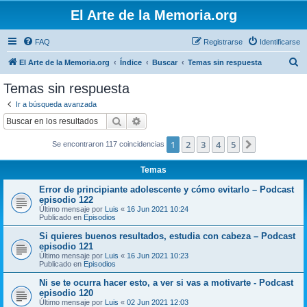
El Arte de la Memoria.org
FAQ
Registrarse
Identificarse
B
El Arte de la Memoria.org
Índice
Buscar
Temas sin respuesta
u
Temas sin respuesta
s
Ir a búsqueda avanzada
c
Buscar
Búsqueda avanzada
a
1
2
3
4
5
Siguiente
Se encontraron 117 coincidencias
r
Temas
Error de principiante adolescente y cómo evitarlo – Podcast
episodio 122
Último mensaje por
Luis
«
16 Jun 2021 10:24
Publicado en
Episodios
Si quieres buenos resultados, estudia con cabeza – Podcast
episodio 121
Último mensaje por
Luis
«
16 Jun 2021 10:23
Publicado en
Episodios
Ni se te ocurra hacer esto, a ver si vas a motivarte - Podcast
episodio 120
Último mensaje por
Luis
«
02 Jun 2021 12:03