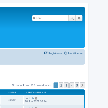
Buscar
Búsqueda avanza
Registrarse
Identificarse
1
2
3
4
5
Siguiente
Se encontraron 117 coincidencias
VISTAS
ÚLTIMO MENSAJE
por
Luis
34585
16 Jun 2021 10:24