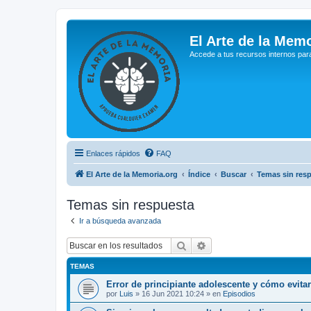
El Arte de la Memo
Accede a tus recursos internos par
Enlaces rápidos
FAQ
El Arte de la Memoria.org
Índice
Buscar
Temas sin res
Temas sin respuesta
Ir a búsqueda avanzada
Buscar
Búsqueda avanzada
TEMAS
Error de principiante adolescente y cómo evita
por
Luis
»
16 Jun 2021 10:24
» en
Episodios