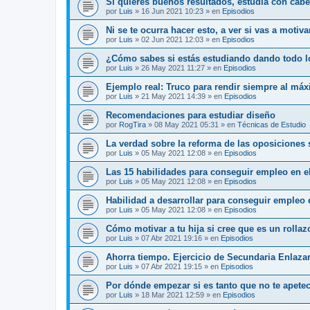
Si quieres buenos resultados, estudia con cab
por
Luis
»
16 Jun 2021 10:23
» en
Episodios
Ni se te ocurra hacer esto, a ver si vas a motiv
por
Luis
»
02 Jun 2021 12:03
» en
Episodios
¿Cómo sabes si estás estudiando dando todo l
por
Luis
»
26 May 2021 11:27
» en
Episodios
Ejemplo real: Truco para rendir siempre al má
por
Luis
»
21 May 2021 14:39
» en
Episodios
Recomendaciones para estudiar diseño
por
RogTira
»
08 May 2021 05:31
» en
Técnicas de Estudio
La verdad sobre la reforma de las oposiciones
por
Luis
»
05 May 2021 12:08
» en
Episodios
Las 15 habilidades para conseguir empleo en el
por
Luis
»
05 May 2021 12:08
» en
Episodios
Habilidad a desarrollar para conseguir empleo 
por
Luis
»
05 May 2021 12:08
» en
Episodios
Cómo motivar a tu hija si cree que es un rolla
por
Luis
»
07 Abr 2021 19:16
» en
Episodios
Ahorra tiempo. Ejercicio de Secundaria Enlaza
por
Luis
»
07 Abr 2021 19:15
» en
Episodios
Por dónde empezar si es tanto que no te apete
por
Luis
»
18 Mar 2021 12:59
» en
Episodios