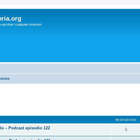
ria.org
a aprobar cualquier examen
puesta
RESPUESTAS
rlo – Podcast episodio 122
0