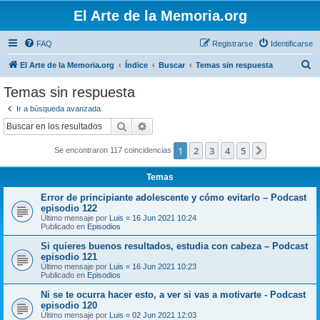
El Arte de la Memoria.org
FAQ
Registrarse
Identificarse
B
El Arte de la Memoria.org
Índice
Buscar
Temas sin respuesta
u
Temas sin respuesta
s
Ir a búsqueda avanzada
c
Buscar
Búsqueda avanzada
a
1
2
3
4
5
Siguiente
Se encontraron 117 coincidencias
r
Temas
Error de principiante adolescente y cómo evitarlo – Podcast
episodio 122
Último mensaje por
Luis
«
16 Jun 2021 10:24
Publicado en
Episodios
Si quieres buenos resultados, estudia con cabeza – Podcast
episodio 121
Último mensaje por
Luis
«
16 Jun 2021 10:23
Publicado en
Episodios
Ni se te ocurra hacer esto, a ver si vas a motivarte - Podcast
episodio 120
Último mensaje por
Luis
«
02 Jun 2021 12:03