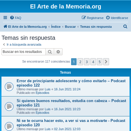
El Arte de la Memoria.org
FAQ
Registrarse
Identificarse
B
El Arte de la Memoria.org
Índice
Buscar
Temas sin respuesta
u
Temas sin respuesta
s
Ir a búsqueda avanzada
c
Buscar
Búsqueda avanzada
a
1
2
3
4
5
Siguiente
Se encontraron 117 coincidencias
r
Temas
Error de principiante adolescente y cómo evitarlo – Podcast
episodio 122
Último mensaje por
Luis
«
16 Jun 2021 10:24
Publicado en
Episodios
Si quieres buenos resultados, estudia con cabeza – Podcast
episodio 121
Último mensaje por
Luis
«
16 Jun 2021 10:23
Publicado en
Episodios
Ni se te ocurra hacer esto, a ver si vas a motivarte - Podcast
episodio 120
Último mensaje por
Luis
«
02 Jun 2021 12:03