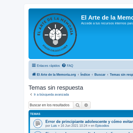
El Arte de la Memo
Accede a tus recursos internos par
Enlaces rápidos
FAQ
El Arte de la Memoria.org
Índice
Buscar
Temas sin res
Temas sin respuesta
Ir a búsqueda avanzada
Buscar
Búsqueda avanzada
TEMAS
Error de principiante adolescente y cómo evita
por
Luis
»
16 Jun 2021 10:24
» en
Episodios