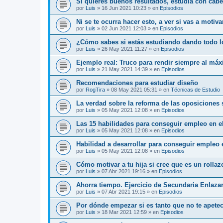
Si quieres buenos resultados, estudia con cab
por
Luis
»
16 Jun 2021 10:23
» en
Episodios
Ni se te ocurra hacer esto, a ver si vas a motiv
por
Luis
»
02 Jun 2021 12:03
» en
Episodios
¿Cómo sabes si estás estudiando dando todo l
por
Luis
»
26 May 2021 11:27
» en
Episodios
Ejemplo real: Truco para rendir siempre al má
por
Luis
»
21 May 2021 14:39
» en
Episodios
Recomendaciones para estudiar diseño
por
RogTira
»
08 May 2021 05:31
» en
Técnicas de Estudio
La verdad sobre la reforma de las oposiciones
por
Luis
»
05 May 2021 12:08
» en
Episodios
Las 15 habilidades para conseguir empleo en el
por
Luis
»
05 May 2021 12:08
» en
Episodios
Habilidad a desarrollar para conseguir empleo 
por
Luis
»
05 May 2021 12:08
» en
Episodios
Cómo motivar a tu hija si cree que es un rolla
por
Luis
»
07 Abr 2021 19:16
» en
Episodios
Ahorra tiempo. Ejercicio de Secundaria Enlaza
por
Luis
»
07 Abr 2021 19:15
» en
Episodios
Por dónde empezar si es tanto que no te apete
por
Luis
»
18 Mar 2021 12:59
» en
Episodios