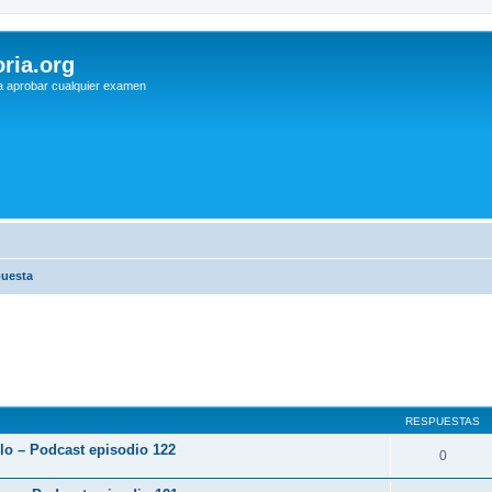
ria.org
a aprobar cualquier examen
puesta
RESPUESTAS
rlo – Podcast episodio 122
0