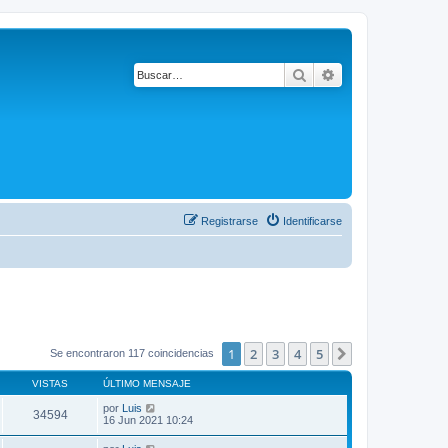
Buscar
Búsqueda avanza
Registrarse
Identificarse
1
2
3
4
5
Siguiente
Se encontraron 117 coincidencias
VISTAS
ÚLTIMO MENSAJE
por
Luis
34594
16 Jun 2021 10:24