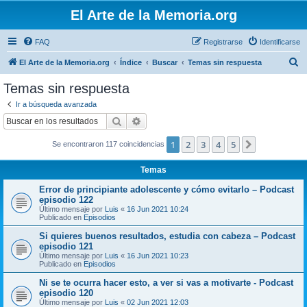
El Arte de la Memoria.org
FAQ
Registrarse
Identificarse
B
El Arte de la Memoria.org
Índice
Buscar
Temas sin respuesta
u
Temas sin respuesta
s
Ir a búsqueda avanzada
c
Buscar
Búsqueda avanzada
a
1
2
3
4
5
Siguiente
Se encontraron 117 coincidencias
r
Temas
Error de principiante adolescente y cómo evitarlo – Podcast
episodio 122
Último mensaje por
Luis
«
16 Jun 2021 10:24
Publicado en
Episodios
Si quieres buenos resultados, estudia con cabeza – Podcast
episodio 121
Último mensaje por
Luis
«
16 Jun 2021 10:23
Publicado en
Episodios
Ni se te ocurra hacer esto, a ver si vas a motivarte - Podcast
episodio 120
Último mensaje por
Luis
«
02 Jun 2021 12:03