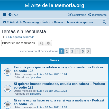
El Arte de la Memoria.org
FAQ
Registrarse
Identificarse
B
El Arte de la Memoria.org
Índice
Buscar
Temas sin respuesta
u
Temas sin respuesta
s
Ir a búsqueda avanzada
c
Buscar
Búsqueda avanzada
a
1
2
3
4
5
Siguiente
Se encontraron 117 coincidencias
r
Temas
Error de principiante adolescente y cómo evitarlo – Podcast
episodio 122
Último mensaje por
Luis
«
16 Jun 2021 10:24
Publicado en
Episodios
Si quieres buenos resultados, estudia con cabeza – Podcast
episodio 121
Último mensaje por
Luis
«
16 Jun 2021 10:23
Publicado en
Episodios
Ni se te ocurra hacer esto, a ver si vas a motivarte - Podcast
episodio 120
Último mensaje por
Luis
«
02 Jun 2021 12:03