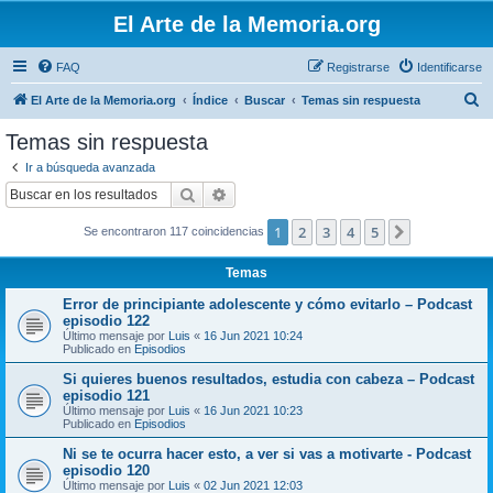
El Arte de la Memoria.org
FAQ
Registrarse
Identificarse
B
El Arte de la Memoria.org
Índice
Buscar
Temas sin respuesta
u
Temas sin respuesta
s
Ir a búsqueda avanzada
c
Buscar
Búsqueda avanzada
a
1
2
3
4
5
Siguiente
Se encontraron 117 coincidencias
r
Temas
Error de principiante adolescente y cómo evitarlo – Podcast
episodio 122
Último mensaje por
Luis
«
16 Jun 2021 10:24
Publicado en
Episodios
Si quieres buenos resultados, estudia con cabeza – Podcast
episodio 121
Último mensaje por
Luis
«
16 Jun 2021 10:23
Publicado en
Episodios
Ni se te ocurra hacer esto, a ver si vas a motivarte - Podcast
episodio 120
Último mensaje por
Luis
«
02 Jun 2021 12:03