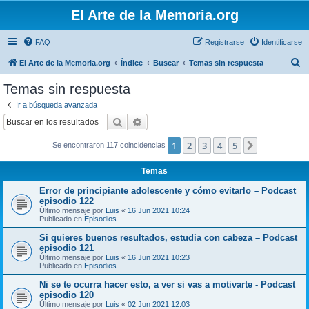
El Arte de la Memoria.org
FAQ
Registrarse
Identificarse
B
El Arte de la Memoria.org
Índice
Buscar
Temas sin respuesta
u
Temas sin respuesta
s
Ir a búsqueda avanzada
c
Buscar
Búsqueda avanzada
a
1
2
3
4
5
Siguiente
Se encontraron 117 coincidencias
r
Temas
Error de principiante adolescente y cómo evitarlo – Podcast
episodio 122
Último mensaje por
Luis
«
16 Jun 2021 10:24
Publicado en
Episodios
Si quieres buenos resultados, estudia con cabeza – Podcast
episodio 121
Último mensaje por
Luis
«
16 Jun 2021 10:23
Publicado en
Episodios
Ni se te ocurra hacer esto, a ver si vas a motivarte - Podcast
episodio 120
Último mensaje por
Luis
«
02 Jun 2021 12:03