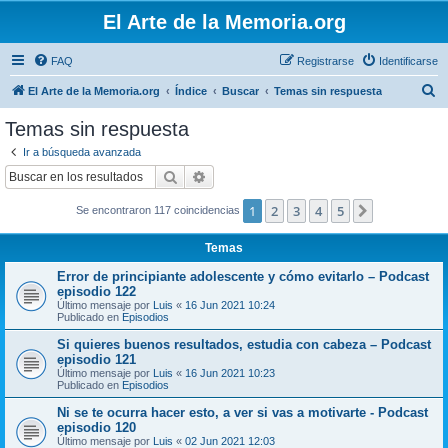
El Arte de la Memoria.org
FAQ
Registrarse
Identificarse
B
El Arte de la Memoria.org
Índice
Buscar
Temas sin respuesta
u
Temas sin respuesta
s
Ir a búsqueda avanzada
c
Buscar
Búsqueda avanzada
a
1
2
3
4
5
Siguiente
Se encontraron 117 coincidencias
r
Temas
Error de principiante adolescente y cómo evitarlo – Podcast
episodio 122
Último mensaje por
Luis
«
16 Jun 2021 10:24
Publicado en
Episodios
Si quieres buenos resultados, estudia con cabeza – Podcast
episodio 121
Último mensaje por
Luis
«
16 Jun 2021 10:23
Publicado en
Episodios
Ni se te ocurra hacer esto, a ver si vas a motivarte - Podcast
episodio 120
Último mensaje por
Luis
«
02 Jun 2021 12:03