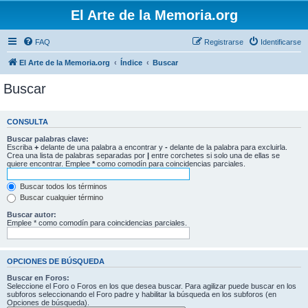
El Arte de la Memoria.org
FAQ
Registrarse
Identificarse
El Arte de la Memoria.org
Índice
Buscar
Buscar
CONSULTA
Buscar palabras clave:
Escriba
+
delante de una palabra a encontrar y
-
delante de la palabra para excluirla.
Crea una lista de palabras separadas por
|
entre corchetes si solo una de ellas se
quiere encontrar. Emplee
*
como comodín para coincidencias parciales.
Buscar todos los términos
Buscar cualquier término
Buscar autor:
Emplee * como comodín para coincidencias parciales.
OPCIONES DE BÚSQUEDA
Buscar en Foros:
Seleccione el Foro o Foros en los que desea buscar. Para agilizar puede buscar en los
subforos seleccionando el Foro padre y habilitar la búsqueda en los subforos (en
Opciones de búsqueda).