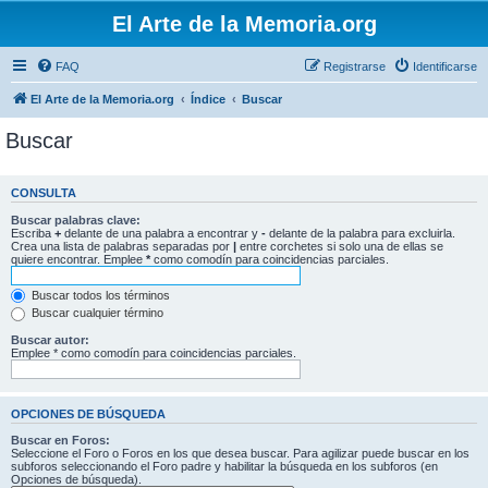
El Arte de la Memoria.org
FAQ
Registrarse
Identificarse
El Arte de la Memoria.org
Índice
Buscar
Buscar
CONSULTA
Buscar palabras clave:
Escriba
+
delante de una palabra a encontrar y
-
delante de la palabra para excluirla.
Crea una lista de palabras separadas por
|
entre corchetes si solo una de ellas se
quiere encontrar. Emplee
*
como comodín para coincidencias parciales.
Buscar todos los términos
Buscar cualquier término
Buscar autor:
Emplee * como comodín para coincidencias parciales.
OPCIONES DE BÚSQUEDA
Buscar en Foros:
Seleccione el Foro o Foros en los que desea buscar. Para agilizar puede buscar en los
subforos seleccionando el Foro padre y habilitar la búsqueda en los subforos (en
Opciones de búsqueda).