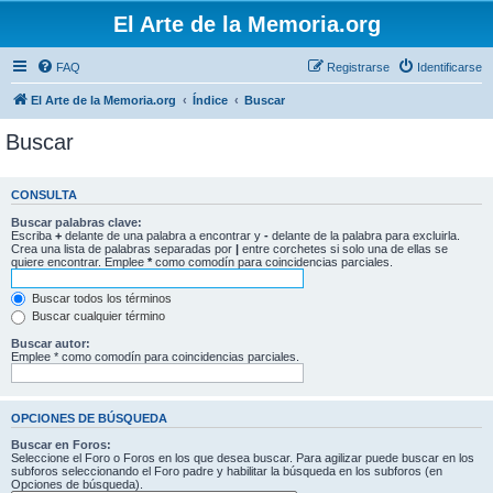
El Arte de la Memoria.org
FAQ
Registrarse
Identificarse
El Arte de la Memoria.org
Índice
Buscar
Buscar
CONSULTA
Buscar palabras clave:
Escriba
+
delante de una palabra a encontrar y
-
delante de la palabra para excluirla.
Crea una lista de palabras separadas por
|
entre corchetes si solo una de ellas se
quiere encontrar. Emplee
*
como comodín para coincidencias parciales.
Buscar todos los términos
Buscar cualquier término
Buscar autor:
Emplee * como comodín para coincidencias parciales.
OPCIONES DE BÚSQUEDA
Buscar en Foros:
Seleccione el Foro o Foros en los que desea buscar. Para agilizar puede buscar en los
subforos seleccionando el Foro padre y habilitar la búsqueda en los subforos (en
Opciones de búsqueda).