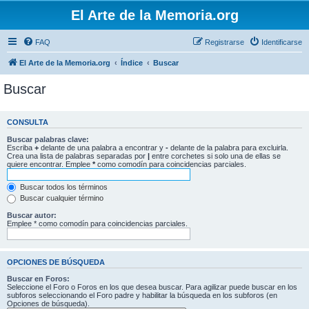
El Arte de la Memoria.org
FAQ
Registrarse
Identificarse
El Arte de la Memoria.org
Índice
Buscar
Buscar
CONSULTA
Buscar palabras clave:
Escriba
+
delante de una palabra a encontrar y
-
delante de la palabra para excluirla.
Crea una lista de palabras separadas por
|
entre corchetes si solo una de ellas se
quiere encontrar. Emplee
*
como comodín para coincidencias parciales.
Buscar todos los términos
Buscar cualquier término
Buscar autor:
Emplee * como comodín para coincidencias parciales.
OPCIONES DE BÚSQUEDA
Buscar en Foros:
Seleccione el Foro o Foros en los que desea buscar. Para agilizar puede buscar en los
subforos seleccionando el Foro padre y habilitar la búsqueda en los subforos (en
Opciones de búsqueda).