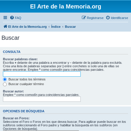
El Arte de la Memoria.org
FAQ
Registrarse
Identificarse
El Arte de la Memoria.org
Índice
Buscar
Buscar
CONSULTA
Buscar palabras clave:
Escriba
+
delante de una palabra a encontrar y
-
delante de la palabra para excluirla.
Crea una lista de palabras separadas por
|
entre corchetes si solo una de ellas se
quiere encontrar. Emplee
*
como comodín para coincidencias parciales.
Buscar todos los términos
Buscar cualquier término
Buscar autor:
Emplee * como comodín para coincidencias parciales.
OPCIONES DE BÚSQUEDA
Buscar en Foros:
Seleccione el Foro o Foros en los que desea buscar. Para agilizar puede buscar en los
subforos seleccionando el Foro padre y habilitar la búsqueda en los subforos (en
Opciones de búsqueda).