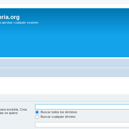
ria.org
a aprobar cualquier examen
para excluirla. Crea
Buscar todos los términos
las se quiere
Buscar cualquier término