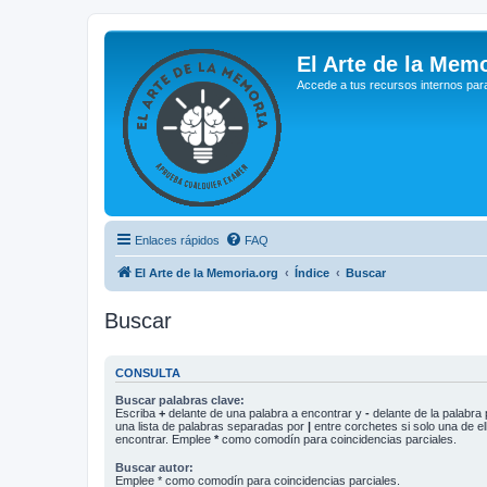
El Arte de la Memo
Accede a tus recursos internos par
Enlaces rápidos
FAQ
El Arte de la Memoria.org
Índice
Buscar
Buscar
CONSULTA
Buscar palabras clave:
Escriba
+
delante de una palabra a encontrar y
-
delante de la palabra 
una lista de palabras separadas por
|
entre corchetes si solo una de el
encontrar. Emplee
*
como comodín para coincidencias parciales.
Buscar autor:
Emplee * como comodín para coincidencias parciales.