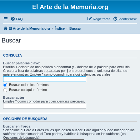
El Arte de la Memoria.org
FAQ
Registrarse
Identificarse
El Arte de la Memoria.org
Índice
Buscar
Buscar
CONSULTA
Buscar palabras clave:
Escriba
+
delante de una palabra a encontrar y
-
delante de la palabra para excluirla.
Crea una lista de palabras separadas por
|
entre corchetes si solo una de ellas se
quiere encontrar. Emplee
*
como comodín para coincidencias parciales.
Buscar todos los términos
Buscar cualquier término
Buscar autor:
Emplee * como comodín para coincidencias parciales.
OPCIONES DE BÚSQUEDA
Buscar en Foros:
Seleccione el Foro o Foros en los que desea buscar. Para agilizar puede buscar en los
subforos seleccionando el Foro padre y habilitar la búsqueda en los subforos (en
Opciones de búsqueda).