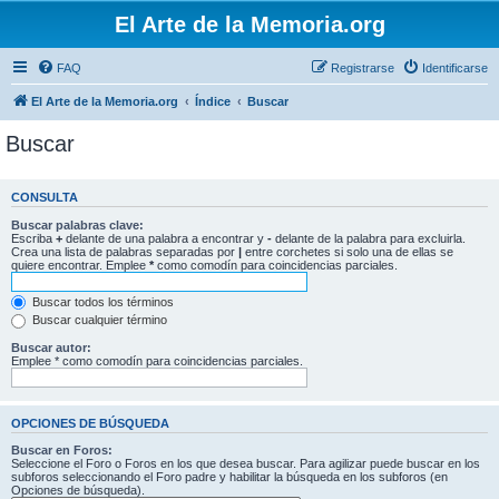
El Arte de la Memoria.org
FAQ
Registrarse
Identificarse
El Arte de la Memoria.org
Índice
Buscar
Buscar
CONSULTA
Buscar palabras clave:
Escriba
+
delante de una palabra a encontrar y
-
delante de la palabra para excluirla.
Crea una lista de palabras separadas por
|
entre corchetes si solo una de ellas se
quiere encontrar. Emplee
*
como comodín para coincidencias parciales.
Buscar todos los términos
Buscar cualquier término
Buscar autor:
Emplee * como comodín para coincidencias parciales.
OPCIONES DE BÚSQUEDA
Buscar en Foros:
Seleccione el Foro o Foros en los que desea buscar. Para agilizar puede buscar en los
subforos seleccionando el Foro padre y habilitar la búsqueda en los subforos (en
Opciones de búsqueda).