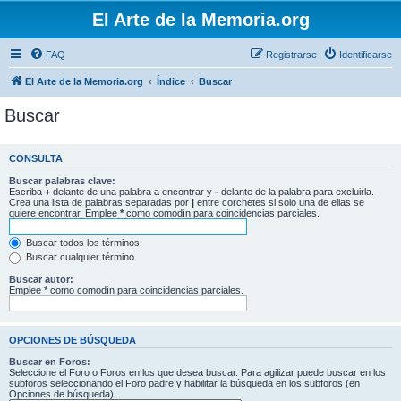
El Arte de la Memoria.org
FAQ
Registrarse
Identificarse
El Arte de la Memoria.org
Índice
Buscar
Buscar
CONSULTA
Buscar palabras clave:
Escriba
+
delante de una palabra a encontrar y
-
delante de la palabra para excluirla.
Crea una lista de palabras separadas por
|
entre corchetes si solo una de ellas se
quiere encontrar. Emplee
*
como comodín para coincidencias parciales.
Buscar todos los términos
Buscar cualquier término
Buscar autor:
Emplee * como comodín para coincidencias parciales.
OPCIONES DE BÚSQUEDA
Buscar en Foros:
Seleccione el Foro o Foros en los que desea buscar. Para agilizar puede buscar en los
subforos seleccionando el Foro padre y habilitar la búsqueda en los subforos (en
Opciones de búsqueda).