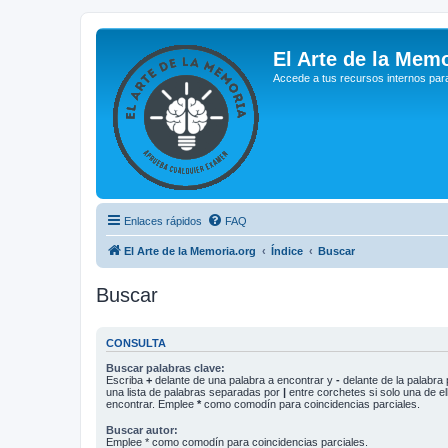
El Arte de la Memo
Accede a tus recursos internos par
Enlaces rápidos
FAQ
El Arte de la Memoria.org
Índice
Buscar
Buscar
CONSULTA
Buscar palabras clave:
Escriba
+
delante de una palabra a encontrar y
-
delante de la palabra 
una lista de palabras separadas por
|
entre corchetes si solo una de el
encontrar. Emplee
*
como comodín para coincidencias parciales.
Buscar autor:
Emplee * como comodín para coincidencias parciales.