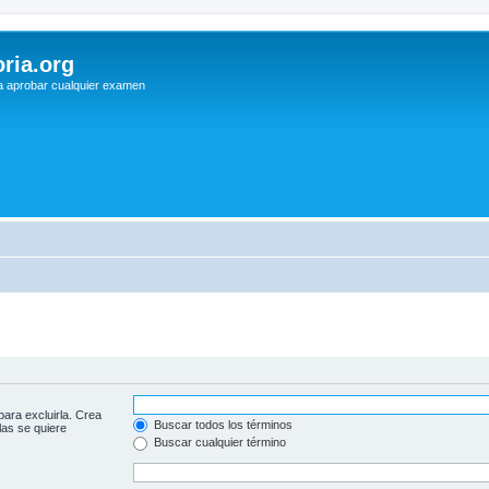
ria.org
a aprobar cualquier examen
para excluirla. Crea
Buscar todos los términos
las se quiere
Buscar cualquier término