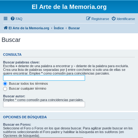
El Arte de la Memoria.org
FAQ
Registrarse
Identificarse
El Arte de la Memoria.org
Índice
Buscar
Buscar
CONSULTA
Buscar palabras clave:
Escriba
+
delante de una palabra a encontrar y
-
delante de la palabra para excluirla.
Crea una lista de palabras separadas por
|
entre corchetes si solo una de ellas se
quiere encontrar. Emplee
*
como comodín para coincidencias parciales.
Buscar todos los términos
Buscar cualquier término
Buscar autor:
Emplee * como comodín para coincidencias parciales.
OPCIONES DE BÚSQUEDA
Buscar en Foros:
Seleccione el Foro o Foros en los que desea buscar. Para agilizar puede buscar en los
subforos seleccionando el Foro padre y habilitar la búsqueda en los subforos (en
Opciones de búsqueda).