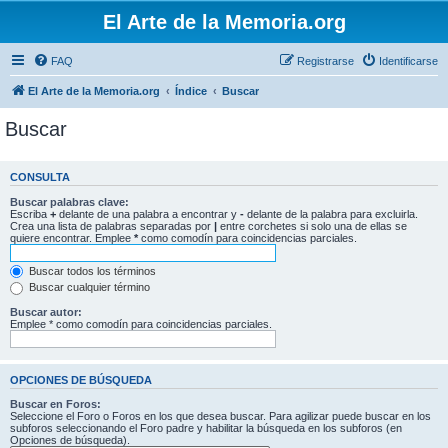
El Arte de la Memoria.org
FAQ
Registrarse
Identificarse
El Arte de la Memoria.org
Índice
Buscar
Buscar
CONSULTA
Buscar palabras clave:
Escriba
+
delante de una palabra a encontrar y
-
delante de la palabra para excluirla.
Crea una lista de palabras separadas por
|
entre corchetes si solo una de ellas se
quiere encontrar. Emplee
*
como comodín para coincidencias parciales.
Buscar todos los términos
Buscar cualquier término
Buscar autor:
Emplee * como comodín para coincidencias parciales.
OPCIONES DE BÚSQUEDA
Buscar en Foros:
Seleccione el Foro o Foros en los que desea buscar. Para agilizar puede buscar en los
subforos seleccionando el Foro padre y habilitar la búsqueda en los subforos (en
Opciones de búsqueda).