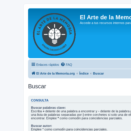
El Arte de la Memo
Accede a tus recursos internos par
Enlaces rápidos
FAQ
El Arte de la Memoria.org
Índice
Buscar
Buscar
CONSULTA
Buscar palabras clave:
Escriba
+
delante de una palabra a encontrar y
-
delante de la palabra 
una lista de palabras separadas por
|
entre corchetes si solo una de el
encontrar. Emplee
*
como comodín para coincidencias parciales.
Buscar autor:
Emplee * como comodín para coincidencias parciales.