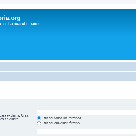
ria.org
a aprobar cualquier examen
para excluirla. Crea
Buscar todos los términos
las se quiere
Buscar cualquier término