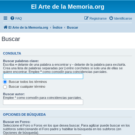
El Arte de la Memoria.org
FAQ
Registrarse
Identificarse
El Arte de la Memoria.org
Índice
Buscar
Buscar
CONSULTA
Buscar palabras clave:
Escriba
+
delante de una palabra a encontrar y
-
delante de la palabra para excluirla.
Crea una lista de palabras separadas por
|
entre corchetes si solo una de ellas se
quiere encontrar. Emplee
*
como comodín para coincidencias parciales.
Buscar todos los términos
Buscar cualquier término
Buscar autor:
Emplee * como comodín para coincidencias parciales.
OPCIONES DE BÚSQUEDA
Buscar en Foros:
Seleccione el Foro o Foros en los que desea buscar. Para agilizar puede buscar en los
subforos seleccionando el Foro padre y habilitar la búsqueda en los subforos (en
Opciones de búsqueda).