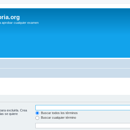
ria.org
a aprobar cualquier examen
para excluirla. Crea
Buscar todos los términos
las se quiere
Buscar cualquier término