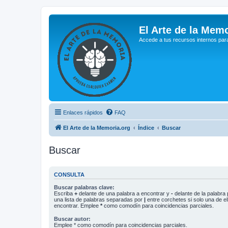
El Arte de la Memo
Accede a tus recursos internos par
Enlaces rápidos
FAQ
El Arte de la Memoria.org
Índice
Buscar
Buscar
CONSULTA
Buscar palabras clave:
Escriba
+
delante de una palabra a encontrar y
-
delante de la palabra 
una lista de palabras separadas por
|
entre corchetes si solo una de el
encontrar. Emplee
*
como comodín para coincidencias parciales.
Buscar autor:
Emplee * como comodín para coincidencias parciales.