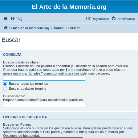
El Arte de la Memoria.org
FAQ
Registrarse
Identificarse
El Arte de la Memoria.org
Índice
Buscar
Buscar
CONSULTA
Buscar palabras clave:
Escriba
+
delante de una palabra a encontrar y
-
delante de la palabra para excluirla.
Crea una lista de palabras separadas por
|
entre corchetes si solo una de ellas se
quiere encontrar. Emplee
*
como comodín para coincidencias parciales.
Buscar todos los términos
Buscar cualquier término
Buscar autor:
Emplee * como comodín para coincidencias parciales.
OPCIONES DE BÚSQUEDA
Buscar en Foros:
Seleccione el Foro o Foros en los que desea buscar. Para agilizar puede buscar en los
subforos seleccionando el Foro padre y habilitar la búsqueda en los subforos (en
Opciones de búsqueda).