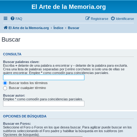
El Arte de la Memoria.org
FAQ
Registrarse
Identificarse
El Arte de la Memoria.org
Índice
Buscar
Buscar
CONSULTA
Buscar palabras clave:
Escriba
+
delante de una palabra a encontrar y
-
delante de la palabra para excluirla.
Crea una lista de palabras separadas por
|
entre corchetes si solo una de ellas se
quiere encontrar. Emplee
*
como comodín para coincidencias parciales.
Buscar todos los términos
Buscar cualquier término
Buscar autor:
Emplee * como comodín para coincidencias parciales.
OPCIONES DE BÚSQUEDA
Buscar en Foros:
Seleccione el Foro o Foros en los que desea buscar. Para agilizar puede buscar en los
subforos seleccionando el Foro padre y habilitar la búsqueda en los subforos (en
Opciones de búsqueda).