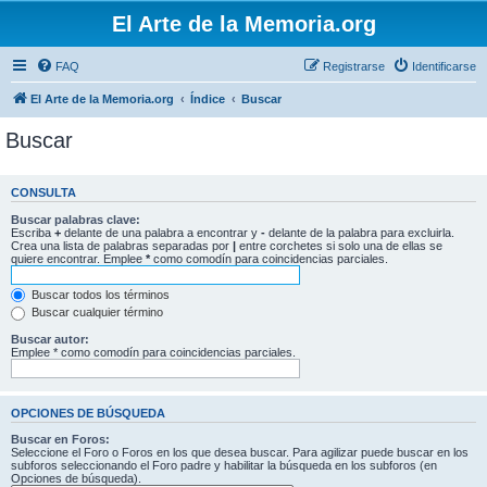
El Arte de la Memoria.org
FAQ
Registrarse
Identificarse
El Arte de la Memoria.org
Índice
Buscar
Buscar
CONSULTA
Buscar palabras clave:
Escriba
+
delante de una palabra a encontrar y
-
delante de la palabra para excluirla.
Crea una lista de palabras separadas por
|
entre corchetes si solo una de ellas se
quiere encontrar. Emplee
*
como comodín para coincidencias parciales.
Buscar todos los términos
Buscar cualquier término
Buscar autor:
Emplee * como comodín para coincidencias parciales.
OPCIONES DE BÚSQUEDA
Buscar en Foros:
Seleccione el Foro o Foros en los que desea buscar. Para agilizar puede buscar en los
subforos seleccionando el Foro padre y habilitar la búsqueda en los subforos (en
Opciones de búsqueda).