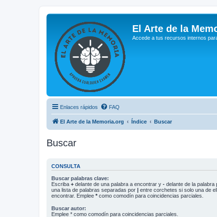
El Arte de la Memo
Accede a tus recursos internos par
Enlaces rápidos
FAQ
El Arte de la Memoria.org
Índice
Buscar
Buscar
CONSULTA
Buscar palabras clave:
Escriba
+
delante de una palabra a encontrar y
-
delante de la palabra 
una lista de palabras separadas por
|
entre corchetes si solo una de el
encontrar. Emplee
*
como comodín para coincidencias parciales.
Buscar autor:
Emplee * como comodín para coincidencias parciales.