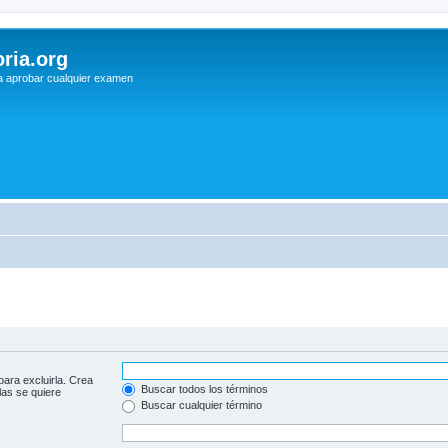
ria.org
a aprobar cualquier examen
para excluirla. Crea
Buscar todos los términos
las se quiere
Buscar cualquier término