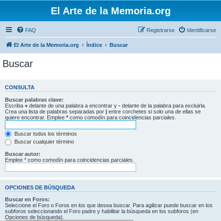
El Arte de la Memoria.org
FAQ
Registrarse
Identificarse
El Arte de la Memoria.org
Índice
Buscar
Buscar
CONSULTA
Buscar palabras clave:
Escriba
+
delante de una palabra a encontrar y
-
delante de la palabra para excluirla.
Crea una lista de palabras separadas por
|
entre corchetes si solo una de ellas se
quiere encontrar. Emplee
*
como comodín para coincidencias parciales.
Buscar todos los términos
Buscar cualquier término
Buscar autor:
Emplee * como comodín para coincidencias parciales.
OPCIONES DE BÚSQUEDA
Buscar en Foros:
Seleccione el Foro o Foros en los que desea buscar. Para agilizar puede buscar en los
subforos seleccionando el Foro padre y habilitar la búsqueda en los subforos (en
Opciones de búsqueda).