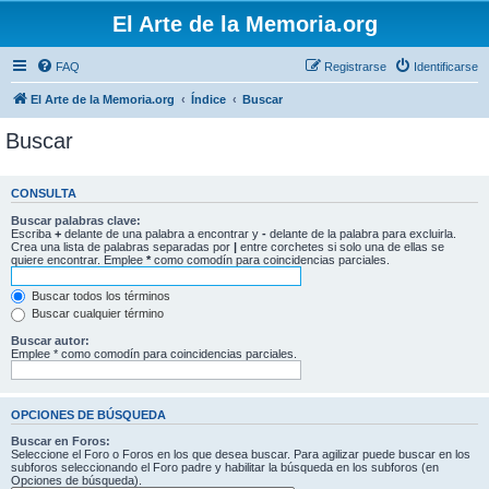
El Arte de la Memoria.org
FAQ
Registrarse
Identificarse
El Arte de la Memoria.org
Índice
Buscar
Buscar
CONSULTA
Buscar palabras clave:
Escriba
+
delante de una palabra a encontrar y
-
delante de la palabra para excluirla.
Crea una lista de palabras separadas por
|
entre corchetes si solo una de ellas se
quiere encontrar. Emplee
*
como comodín para coincidencias parciales.
Buscar todos los términos
Buscar cualquier término
Buscar autor:
Emplee * como comodín para coincidencias parciales.
OPCIONES DE BÚSQUEDA
Buscar en Foros:
Seleccione el Foro o Foros en los que desea buscar. Para agilizar puede buscar en los
subforos seleccionando el Foro padre y habilitar la búsqueda en los subforos (en
Opciones de búsqueda).