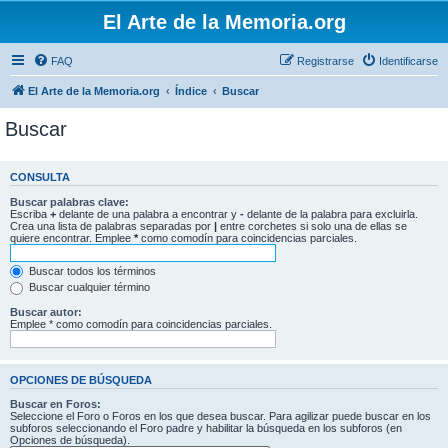
El Arte de la Memoria.org
FAQ
Registrarse
Identificarse
El Arte de la Memoria.org
Índice
Buscar
Buscar
CONSULTA
Buscar palabras clave:
Escriba
+
delante de una palabra a encontrar y
-
delante de la palabra para excluirla.
Crea una lista de palabras separadas por
|
entre corchetes si solo una de ellas se
quiere encontrar. Emplee
*
como comodín para coincidencias parciales.
Buscar todos los términos
Buscar cualquier término
Buscar autor:
Emplee * como comodín para coincidencias parciales.
OPCIONES DE BÚSQUEDA
Buscar en Foros:
Seleccione el Foro o Foros en los que desea buscar. Para agilizar puede buscar en los
subforos seleccionando el Foro padre y habilitar la búsqueda en los subforos (en
Opciones de búsqueda).