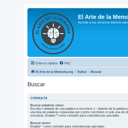
El Arte de la Memo
Accede a tus recursos internos par
Enlaces rápidos
FAQ
El Arte de la Memoria.org
Índice
Buscar
Buscar
CONSULTA
Buscar palabras clave:
Escriba
+
delante de una palabra a encontrar y
-
delante de la palabra 
una lista de palabras separadas por
|
entre corchetes si solo una de el
encontrar. Emplee
*
como comodín para coincidencias parciales.
Buscar autor:
Emplee * como comodín para coincidencias parciales.