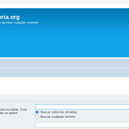
ria.org
a aprobar cualquier examen
para excluirla. Crea
Buscar todos los términos
las se quiere
Buscar cualquier término