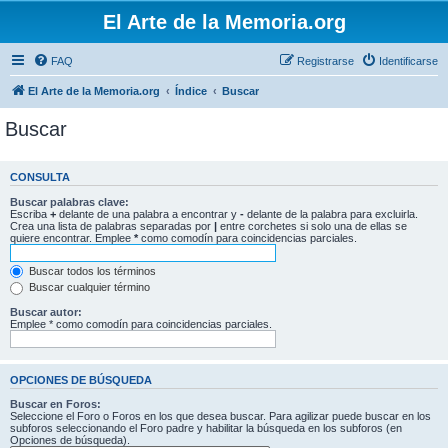
El Arte de la Memoria.org
FAQ
Registrarse
Identificarse
El Arte de la Memoria.org
Índice
Buscar
Buscar
CONSULTA
Buscar palabras clave:
Escriba
+
delante de una palabra a encontrar y
-
delante de la palabra para excluirla.
Crea una lista de palabras separadas por
|
entre corchetes si solo una de ellas se
quiere encontrar. Emplee
*
como comodín para coincidencias parciales.
Buscar todos los términos
Buscar cualquier término
Buscar autor:
Emplee * como comodín para coincidencias parciales.
OPCIONES DE BÚSQUEDA
Buscar en Foros:
Seleccione el Foro o Foros en los que desea buscar. Para agilizar puede buscar en los
subforos seleccionando el Foro padre y habilitar la búsqueda en los subforos (en
Opciones de búsqueda).