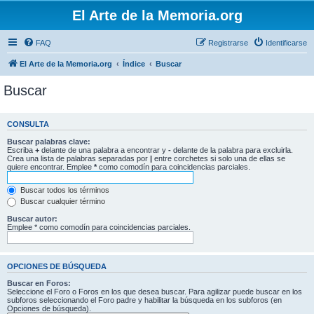
El Arte de la Memoria.org
FAQ
Registrarse
Identificarse
El Arte de la Memoria.org
Índice
Buscar
Buscar
CONSULTA
Buscar palabras clave:
Escriba
+
delante de una palabra a encontrar y
-
delante de la palabra para excluirla.
Crea una lista de palabras separadas por
|
entre corchetes si solo una de ellas se
quiere encontrar. Emplee
*
como comodín para coincidencias parciales.
Buscar todos los términos
Buscar cualquier término
Buscar autor:
Emplee * como comodín para coincidencias parciales.
OPCIONES DE BÚSQUEDA
Buscar en Foros:
Seleccione el Foro o Foros en los que desea buscar. Para agilizar puede buscar en los
subforos seleccionando el Foro padre y habilitar la búsqueda en los subforos (en
Opciones de búsqueda).