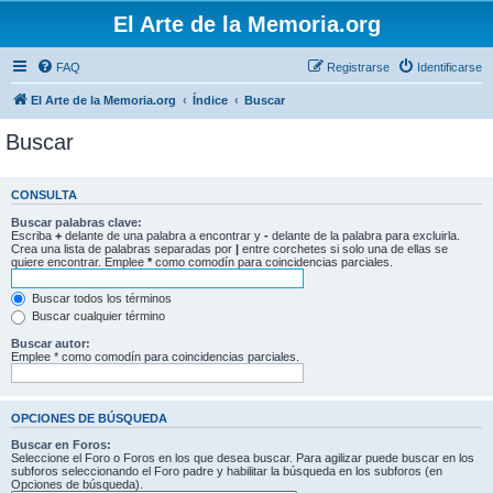
El Arte de la Memoria.org
FAQ
Registrarse
Identificarse
El Arte de la Memoria.org
Índice
Buscar
Buscar
CONSULTA
Buscar palabras clave:
Escriba
+
delante de una palabra a encontrar y
-
delante de la palabra para excluirla.
Crea una lista de palabras separadas por
|
entre corchetes si solo una de ellas se
quiere encontrar. Emplee
*
como comodín para coincidencias parciales.
Buscar todos los términos
Buscar cualquier término
Buscar autor:
Emplee * como comodín para coincidencias parciales.
OPCIONES DE BÚSQUEDA
Buscar en Foros:
Seleccione el Foro o Foros en los que desea buscar. Para agilizar puede buscar en los
subforos seleccionando el Foro padre y habilitar la búsqueda en los subforos (en
Opciones de búsqueda).